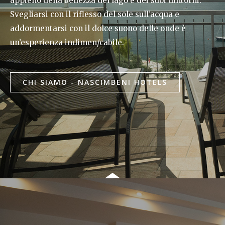
appieno della bellezza del lago e dei suoi dintorni.
Svegliarsi con il riflesso del sole sull’acqua e
addormentarsi con il dolce suono delle onde è
un’esperienza indimen/cabile.
CHI SIAMO - NASCIMBENI HOTELS