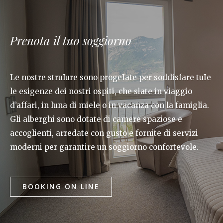
Prenota il tuo soggiorno
Le nostre struIure sono progeIate per soddisfare tuIe
le esigenze dei nostri ospiti, che siate in viaggio
d’affari, in luna di miele o in vacanza con la famiglia.
Gli alberghi sono dotate di camere spaziose e
accoglienti, arredate con gusto e fornite di servizi
moderni per garantire un soggiorno confortevole.
BOOKING ON LINE