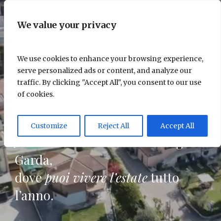
We value your privacy
We use cookies to enhance your browsing experience,
serve personalized ads or content, and analyze our
traffic. By clicking "Accept All", you consent to our use
of cookies.
LAKE GARDA - NASCIMBENI HOTELS
Customize
Reject All
Accept All
Nascimbeni.
Nel cuore del Lago di
Garda,
dove
puoi vivere l’estate
tutto
l’anno.