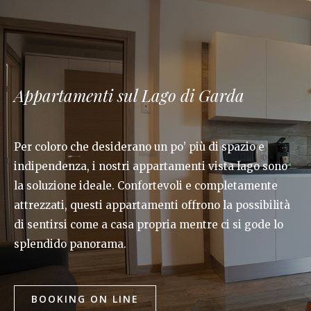
Appartamenti sul Lago di Garda
Per coloro che desiderano un po’ più di spazio e
indipendenza, i nostri appartamenti vista lago sono
la soluzione ideale. Confortevoli e completamente
attrezzati, questi appartamenti offrono la possibilità
di sentirsi come a casa propria mentre ci si gode lo
splendido panorama.
BOOKING ON LINE